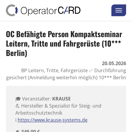
Skip to main content
Skip to page footer
OC Befähigte Person Kompaktseminar
Leitern, Tritte und Fahrgerüste (10***
Berlin)
20.05.2026
BP Leitern, Tritte, Fahrgerüste ✅ Durchführung
gesichert (Anmeldung weiterhin möglich) 10*** Berlin
🎓 Veranstalter:
KRAUSE
💪 Hersteller & Spezialist für Steig- und
Arbeitsschutztechnik
ℹ️
https://www.krause-systems.de
💲
349,00 €