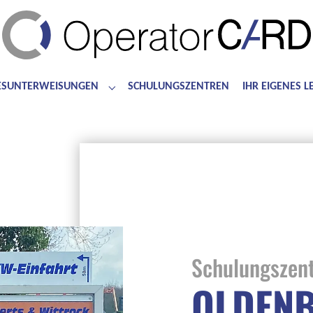
ESUNTERWEISUNGEN
SCHULUNGSZENTREN
IHR EIGENES 
for "Bedienerschulungen"
Submenu for "Jahresunterweisungen"
Schulungszen
OLDEN