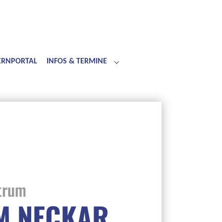
LERNPORTAL
INFOS & TERMINE
Submenu for "Infos & Termine"
trum
M NECKAR