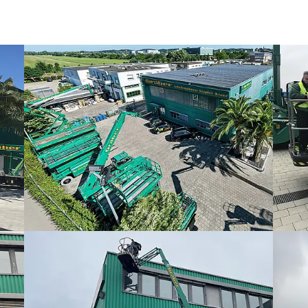
Show larger version
Show la
Show larger version
Show la