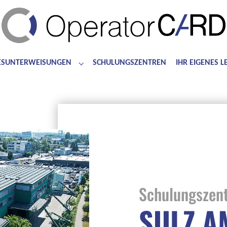
ESUNTERWEISUNGEN
SCHULUNGSZENTREN
IHR EIGENES 
for "Bedienerschulungen"
Submenu for "Jahresunterweisungen"
Schulungszen
SULZ A