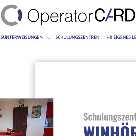
ESUNTERWEISUNGEN
SCHULUNGSZENTREN
IHR EIGENES 
for "Bedienerschulungen"
Submenu for "Jahresunterweisungen"
Schulungszen
WINHÖ