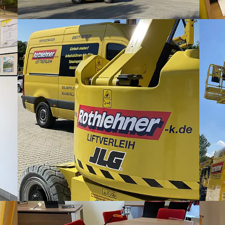
Show larger version
Show la
Show larger version
Show la