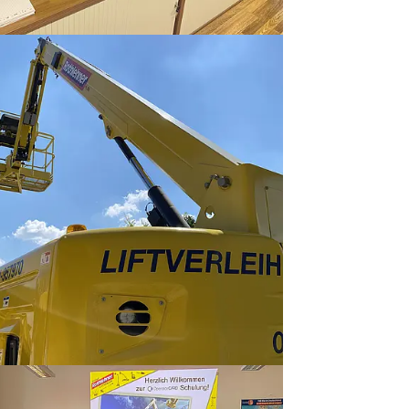
rger version
rger version