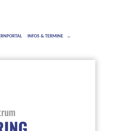
LERNPORTAL
INFOS & TERMINE
Submenu for "Infos & Termine"
trum
RING