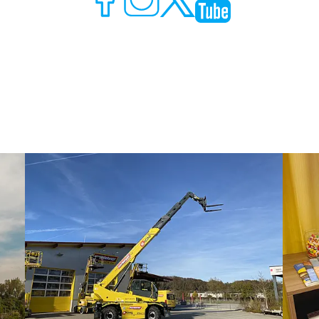
Show larger version
Show la