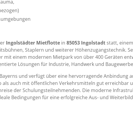
rauma,
sbezogen)
tsumgebungen
der
Ingolstädter Mietflotte
in
85053 Ingolstadt
statt, eine
tsbühnen, Staplern und weiterer Höhenzugangstechnik. Sei
r mit einem modernen Mietpark von über 400 Geräten entwi
entierte Lösungen für Industrie, Handwerk und Baugewerbe
n Bayerns und verfügt über eine hervorragende Anbindung 
 als auch mit öffentlichen Verkehrsmitteln gut erreichbar
nreise der Schulungsteilnehmenden. Die moderne Infrastru
eale Bedingungen für eine erfolgreiche Aus- und Weiterbil