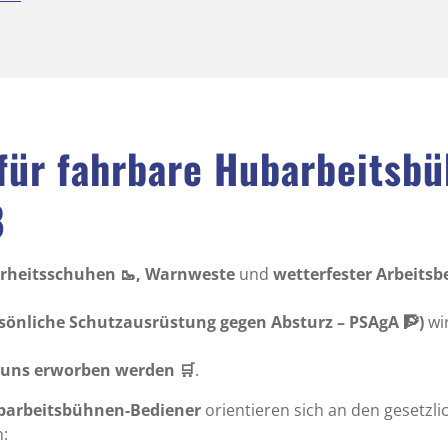
für fahrbare Hubarbeitsb
8
erheitsschuhen 🥾, Warnweste
und
wetterfester Arbeitsbek
rsönliche Schutzausrüstung gegen Absturz – PSAgA 🧗)
wi
i uns erworben werden 🛒
.
barbeitsbühnen-Bediener
orientieren sich an den gesetzl
n: