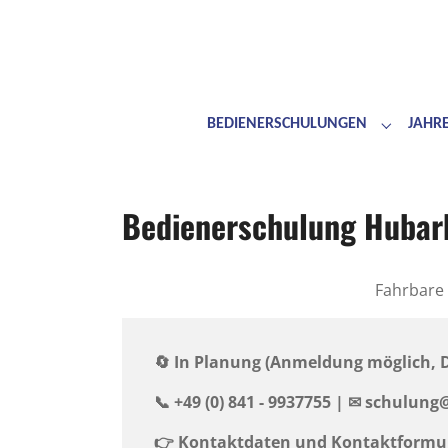
BEDIENERSCHULUNGEN
JAHR
Submenu 
Skip to main content
Skip to page footer
Bedienerschulung Hubarb
Fahrbare
🔄 In Planung (Anmeldung möglich,
📞 +49 (0) 841 - 9937755 | ✉ ️schulun
👉
Kontaktdaten und Kontaktformu