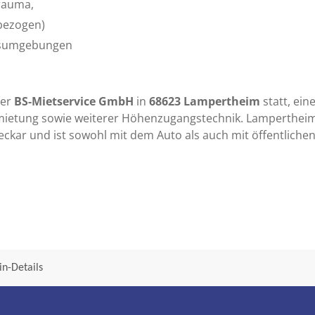
rauma,
sbezogen)
tsumgebungen
der
BS-Mietservice GmbH
in
68623 Lampertheim
statt, ein
ietung sowie weiterer Höhenzugangstechnik. Lampertheim 
ckar und ist sowohl mit dem Auto als auch mit öffentlichen
n-Details