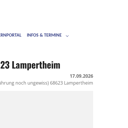
LERNPORTAL
INFOS & TERMINE
Submenu for "Infos & Termine"
623 Lampertheim
17.09.2026
führung noch ungewiss) 68623 Lampertheim