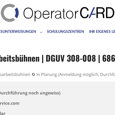
ESUNTERWEISUNGEN
SCHULUNGSZENTREN
IHR EIGENES 
for "Bedienerschulungen"
Submenu for "Jahresunterweisungen"
beitsbühnen | DGUV 308-008 | 68
barbeitsbühnen 🔄 In Planung (Anmeldung möglich, Durch
 Durchführung noch ungewiss)
ervice.com
lar