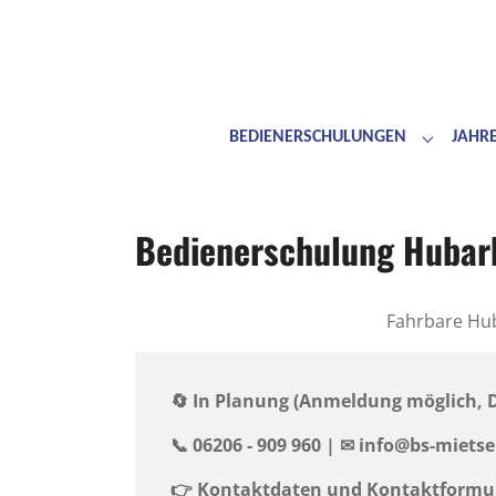
BEDIENERSCHULUNGEN
JAHR
Submenu 
Skip to main content
Skip to page footer
Bedienerschulung Hubar
Fahrbare Hu
🔄 In Planung (Anmeldung möglich,
📞 06206 - 909 960 | ✉ ️info@bs-miets
👉
Kontaktdaten und Kontaktformu