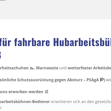
für fahrbare Hubarbeitsb
8
erheitsschuhen 🥾, Warnweste
und
wetterfester Arbeitsbek
rsönliche Schutzausrüstung gegen Absturz – PSAgA 🧗)
wi
i uns erworben werden 🛒
.
barbeitsbühnen-Bediener
orientieren sich an den gesetzl
n: