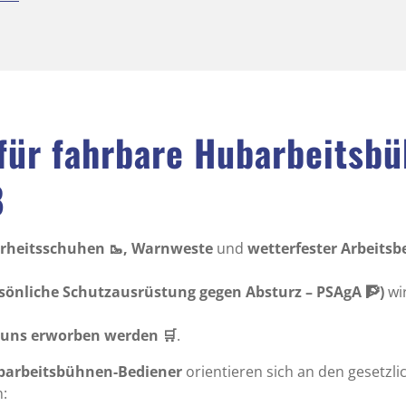
für fahrbare Hubarbeitsb
8
erheitsschuhen 🥾, Warnweste
und
wetterfester Arbeitsbek
rsönliche Schutzausrüstung gegen Absturz – PSAgA 🧗)
wi
i uns erworben werden 🛒
.
barbeitsbühnen-Bediener
orientieren sich an den gesetzl
n: