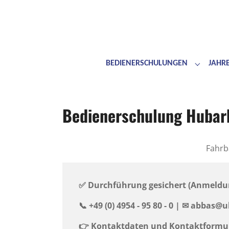
BEDIENERSCHULUNGEN
JAHR
Submenu 
Skip to main content
Skip to page footer
Bedienerschulung Hubar
Fahrb
✅ Durchführung gesichert (Anmeldu
📞 +49 (0) 4954 - 95 80 - 0 | ✉ ️abbas@u
👉
Kontaktdaten und Kontaktformu