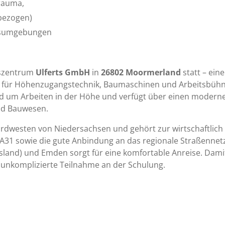
rauma,
sbezogen)
tsumgebungen
gszentrum
Ulferts GmbH
in
26802 Moormerland
statt – ein
 für Höhenzugangstechnik, Baumaschinen und Arbeitsbühn
d um Arbeiten in der Höhe und verfügt über einen modern
und Bauwesen.
rdwesten von Niedersachsen und gehört zur wirtschaftlich 
31 sowie die gute Anbindung an das regionale Straßennetz 
sland) und Emden sorgt für eine komfortable Anreise. Damit
unkomplizierte Teilnahme an der Schulung.