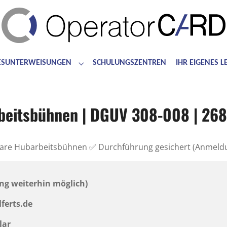
ESUNTERWEISUNGEN
SCHULUNGSZENTREN
IHR EIGENES 
for "Bedienerschulungen"
Submenu for "Jahresunterweisungen"
beitsbühnen | DGUV 308-008 | 26
are Hubarbeitsbühnen ✅ Durchführung gesichert (Anmeld
ng weiterhin möglich)
lferts.de
lar