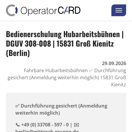
Skip to main content
Skip to page footer
Bedienerschulung Hubarbeitsbühnen |
DGUV 308-008 | 15831 Groß Kienitz
(Berlin)
29.09.2026
Fahrbare Hubarbeitsbühnen ✅ Durchführung
gesichert (Anmeldung weiterhin möglich) 15831 Groß
Kienitz
✅ Durchführung gesichert (Anmeldung
weiterhin möglich)
📞 +49 (0) 33708 - 597 - 0 | ✉️
berlin@wittrock-gruppe.de