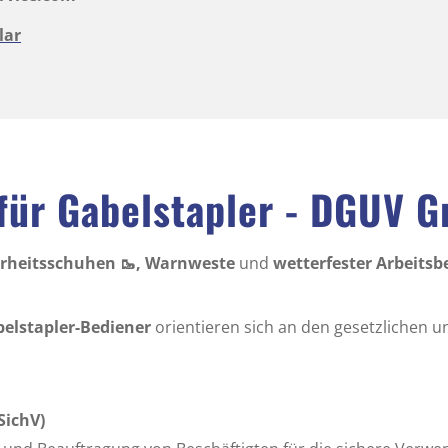
lar
für Gabelstapler - DGUV G
erheitsschuhen 🥾, Warnweste
und
wetterfester Arbeitsbek
elstapler-Bediener
orientieren sich an den gesetzlichen 
SichV)