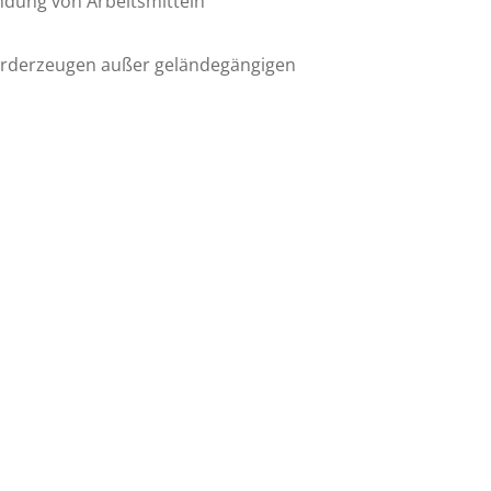
ndung von Arbeitsmitteln
förderzeugen außer geländegängigen