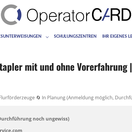
ESUNTERWEISUNGEN
SCHULUNGSZENTREN
IHR EIGENES 
for "Bedienerschulungen"
Submenu for "Jahresunterweisungen"
tapler mit und ohne Vorerfahrung
Flurförderzeuge 🔄 In Planung (Anmeldung möglich, Durch
 Durchführung noch ungewiss)
ervice.com