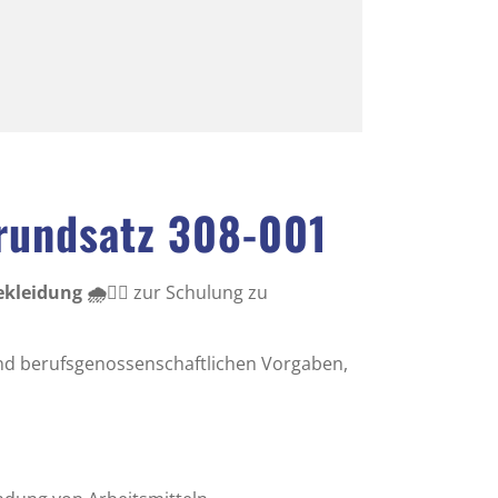
rundsatz 308-001
leidung 🌧️👷‍♂️
zur Schulung zu
und berufsgenossenschaftlichen Vorgaben,