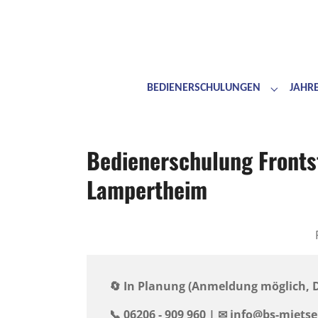
BEDIENERSCHULUNGEN
JAHR
Submenu 
Skip to main content
Skip to page footer
Bedienerschulung Fronts
Lampertheim
🔄 In Planung (Anmeldung möglich,
📞 06206 - 909 960 | ✉ ️info@bs-miets