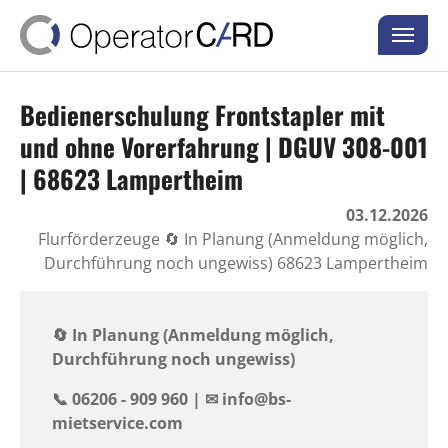
Skip to main content
Skip to page footer
Bedienerschulung Frontstapler mit
und ohne Vorerfahrung | DGUV 308-001
| 68623 Lampertheim
03.12.2026
Flurförderzeuge 🔄 In Planung (Anmeldung möglich,
Durchführung noch ungewiss) 68623 Lampertheim
🔄 In Planung (Anmeldung möglich,
Durchführung noch ungewiss)
📞 06206 - 909 960 | ✉ ️info@bs-
mietservice.com