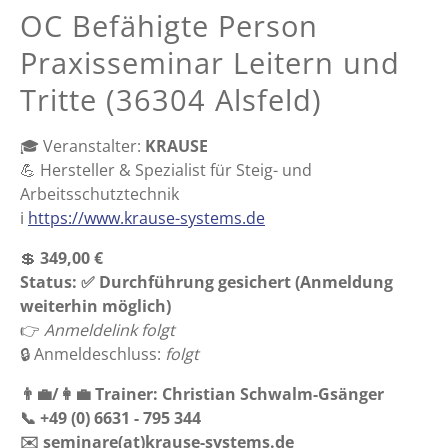
OC Befähigte Person
Praxisseminar Leitern und
Tritte (36304 Alsfeld)
🎓 Veranstalter:
KRAUSE
💪 Hersteller & Spezialist für Steig- und
Arbeitsschutztechnik
ℹ️
https://www.krause-systems.de
💲
349,00 €
Status: ✅ Durchführung gesichert (Anmeldung
weiterhin möglich)
👉
Anmeldelink folgt
🔒 Anmeldeschluss:
folgt
👨‍💼/👩‍💼 Trainer: Christian Schwalm-Gsänger
📞 +49 (0) 6631 - 795 344
✉️
seminare(at)krause-systems.de