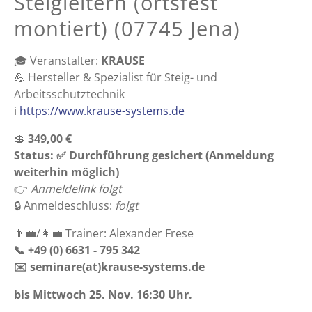
Steigleitern (ortsfest
montiert) (07745 Jena)
🎓 Veranstalter:
KRAUSE
💪 Hersteller & Spezialist für Steig- und
Arbeitsschutztechnik
ℹ️
https://www.krause-systems.de
💲
349,00 €
Status: ✅ Durchführung gesichert (Anmeldung
weiterhin möglich)
👉 ️
Anmeldelink folgt
🔒 Anmeldeschluss:
folgt
👨‍💼/👩‍💼 Trainer: Alexander Frese
📞 +49 (0) 6631 - 795 342
✉️
seminare(at)krause-systems.de
bis Mittwoch 25. Nov. 16:30 Uhr.