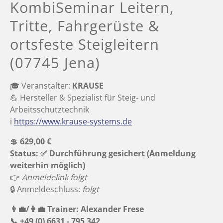
KombiSeminar Leitern,
Tritte, Fahrgerüste &
ortsfeste Steigleitern
(07745 Jena)
🎓 Veranstalter:
KRAUSE
💪 Hersteller & Spezialist für Steig- und
Arbeitsschutztechnik
ℹ️
https://www.krause-systems.de
💲
629,00 €
Status: ✅ Durchführung gesichert (Anmeldung
weiterhin möglich)
👉 ️
Anmeldelink folgt
🔒 Anmeldeschluss:
folgt
👨‍💼/👩‍💼 Trainer: Alexander Frese
📞 +49 (0) 6631 - 795 342